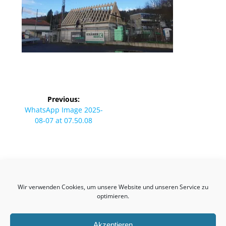
Beitragsnavigation
Previous:
Previous
WhatsApp Image 2025-
post:
08-07 at 07.50.08
Birkmannsweiler
Wir verwenden Cookies, um unsere Website und unseren Service zu
© 2026 Kultur- & Heimatvereinigung Birkmannsweiler
optimieren.
Akzeptieren