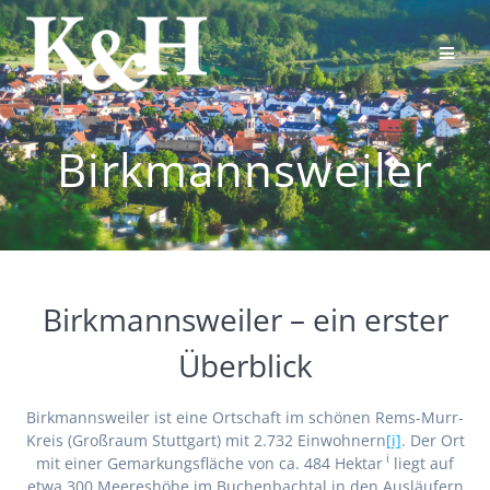
Skip
to
content
Birkmannsweiler
Birkmannsweiler – ein erster
Überblick
Birkmannsweiler ist eine Ortschaft im schönen Rems-Murr-
Kreis (Großraum Stuttgart) mit 2.732 Einwohnern
[i]
. Der Ort
i
mit einer Gemarkungsfläche von ca. 484 Hektar
liegt auf
etwa 300 Meereshöhe im Buchenbachtal in den Ausläufern