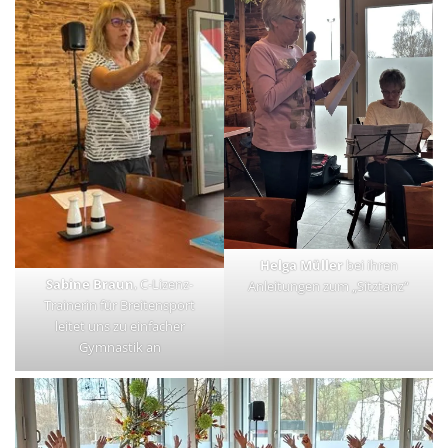
Helga Müller
bei ihren
Sabine Braun
, C-Lizenz-
Anleitungen zum „Sitztanz“
Trainerin für Breitensport
leitet uns zu einfacher
Gymnastik an