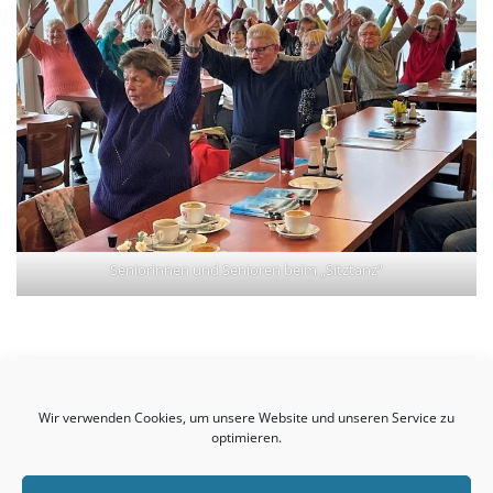
Seniorinnen und Senioren beim „Sitztanz“
Birkmannsweiler
Wir verwenden Cookies, um unsere Website und unseren Service zu
© 2026 Kultur- & Heimatvereinigung Birkmannsweiler
optimieren.