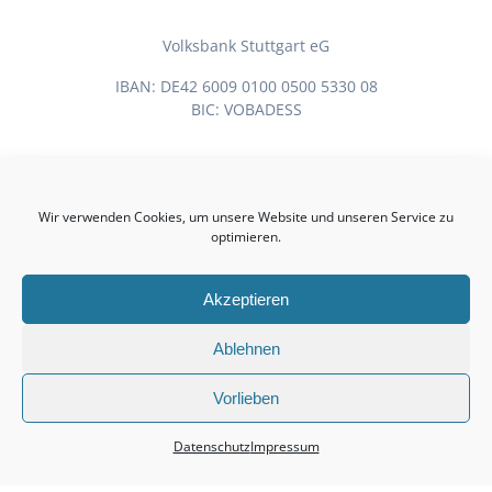
Volksbank Stuttgart eG
IBAN: DE42 6009 0100 0500 5330 08
BIC: VOBADESS
Birkmannsweiler
Wir verwenden Cookies, um unsere Website und unseren Service zu
© 2026 Kultur- & Heimatvereinigung Birkmannsweiler
optimieren.
Akzeptieren
Impressum
Ablehnen
Datenschutz
Vorlieben
Datenschutz
Impressum