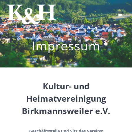
Skip
to
content
Impressum
Kultur- und
Heimatvereinigung
Birkmannsweiler e.V.
Geschäftsstelle und Sitz des Vereins: