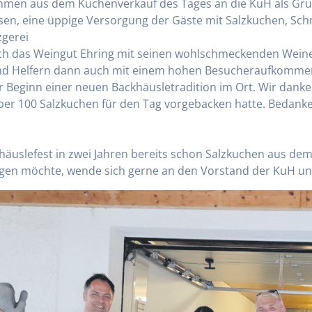
hmen aus dem Kuchenverkauf des Tages an die KuH als Gru
n, eine üppige Versorgung der Gäste mit Salzkuchen, Schm
zgerei
ch das Weingut Ehring mit seinen wohlschmeckenden Weine
 Helfern dann auch mit einem hohen Besucheraufkommen, v
er Beginn einer neuen Backhäusletradition im Ort. Wir dank
ber 100 Salzkuchen für den Tag vorgebacken hatte. Bedanke
häuslefest in zwei Jahren bereits schon Salzkuchen aus de
agen möchte, wende sich gerne an den Vorstand der KuH un