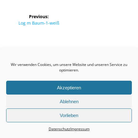
Beitragsnavigation
Previous:
Previous
Log m Baum-1-weiß
post:
Birkmannsweiler
Wir verwenden Cookies, um unsere Website und unseren Service zu
© 2026 Kultur- & Heimatvereinigung Birkmannsweiler
optimieren.
Akzeptieren
Impressum
Ablehnen
Datenschutz
Vorlieben
Datenschutz
Impressum