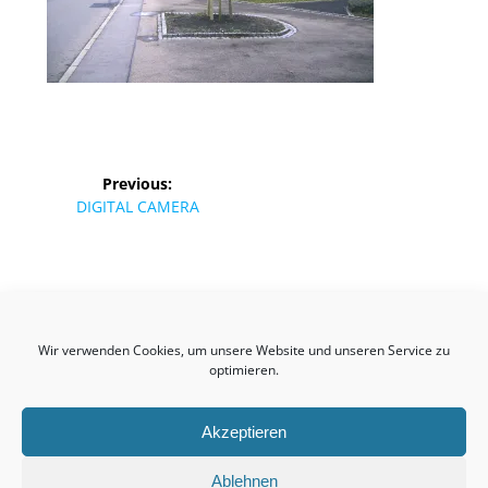
Beitragsnavigation
Previous:
Previous
DIGITAL CAMERA
post:
Birkmannsweiler
Wir verwenden Cookies, um unsere Website und unseren Service zu
© 2026 Kultur- & Heimatvereinigung Birkmannsweiler
optimieren.
Akzeptieren
Impressum
Ablehnen