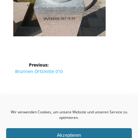
Beitragsnavigation
Previous:
Previous
Brunnen Ortsmitte 010
post:
Birkmannsweiler
Wir verwenden Cookies, um unsere Website und unseren Service zu
© 2026 Kultur- & Heimatvereinigung Birkmannsweiler
optimieren.
Akzeptieren