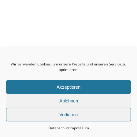
Birkmannsweiler
Wir verwenden Cookies, um unsere Website und unseren Service zu
© 2026 Kultur- & Heimatvereinigung Birkmannsweiler
optimieren.
Akzeptieren
Impressum
Ablehnen
Datenschutz
Vorlieben
Datenschutz
Impressum