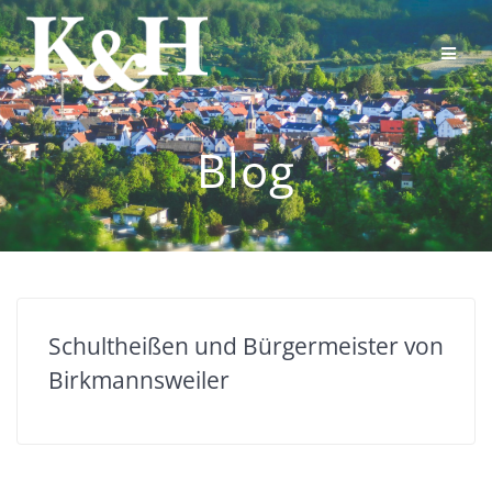
Skip
to
content
Blog
Schultheißen und Bürgermeister von
Birkmannsweiler